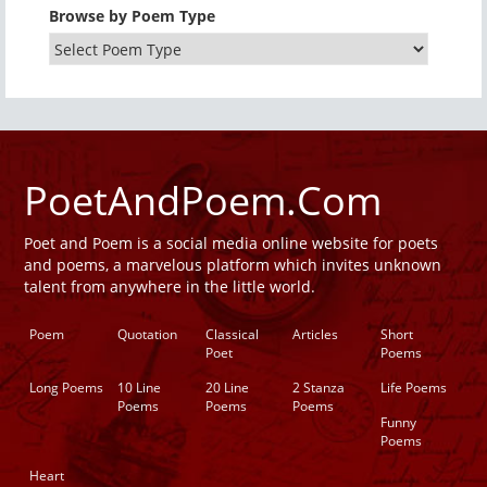
Browse by Poem Type
PoetAndPoem.Com
Poet and Poem is a social media online website for poets
and poems, a marvelous platform which invites unknown
talent from anywhere in the little world.
Poem
Quotation
Classical
Articles
Short
Poet
Poems
Long Poems
10 Line
20 Line
2 Stanza
Life Poems
Poems
Poems
Poems
Funny
Poems
Heart