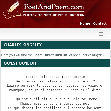
Home
Contact
Toggl
naviga
CHARLES KINGSLEY
Here you will find the
Poem
Qu'est Qu'il Dit'
of poet Charles Kingsley
QU'EST QU'IL DIT'
Espion aile de la jeune amante

De l'ombre des palmiers pourquoi ce cri?

Laisse en paix le beau garcon plaider et vaincre-

Pourquoi, pourquoi demander 'Qu'est qu'il dit?'

'Qu'est qu'il dit?' Ce que tu dis toi-meme

Chaque mois de ce printemps eternel;

Ce que disent les papillons qui s'entre-baisent,
