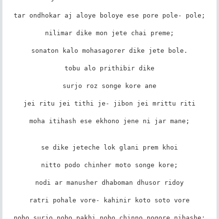
tar ondhokar aj aloye boloye ese pore pole- pole;

nilimar dike mon jete chai preme;

sonaton kalo mohasagorer dike jete bole.

tobu alo prithibir dike

surjo roz songe kore ane

jei ritu jei tithi je- jibon jei mrittu riti

moha itihash ese ekhono jene ni jar mane;

se dike jeteche lok glani prem khoi

nitto podo chinher moto songe kore;

nodi ar manusher dhaboman dhusor ridoy

ratri pohale vore- kahinir koto soto vore

nobo surjo nobo pakhi nobo chinno nogore nibashe;
