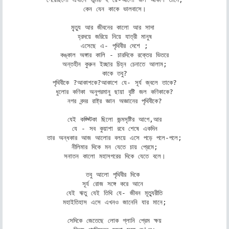
কেন যেন কাকে ভালবাসে।

মৃ্ত্যু আর জীবনের কালো আর সাদা 

হ্রদয়ে জরিয়ে নিয়ে যাত্রী মানুষ

এসেছে এ- পৃথিবীর দেশে ;

কঙ্কাল অঙ্গার কালি - চারদিকে রক্তের ভিতরে

অন্তহীন কুরুন ইচ্ছার চিহ্ন চেনাতে আলাম;

কাকে তবু?

পৃথিবীকে ?আকাশকে?আকাশে যে- সূর্য জ্বলে তাকে?

ধুলোর কণিকা অনুপরমানু ছায়া বৃষ্টি জল কণিকাকে?

নগর বন্দর রাষ্ট্র জ্ঞান অজ্ঞানের পৃথিবীকে?

যেই কজ্ঝ্টিকা ছিলো জন্মসৃষ্টির আগে,আর

যে - সব কুয়াশা রবে শেষে একদিন

তার অন্ধকার আজ আলোর বলয়ে এসে পড়ে পলে-পলে;

নীলিমার দিকে মন যেতে চায় প্রেমে;

সনাতন কালো মহাসগরের দিকে যেতে বলে।

তবু আলো পৃথিবীর দিকে 

সূর্য রোজ সঙ্গে করে আনে 

যেই ঋতু যেই তিথি যে- জীবন মূত্যুরীতি

মহাইতিহাস এসে এখনও জানেনি যার মানে;

সেদিকে জেতেছে লোক গ্লানি প্রেম ক্ষয়
