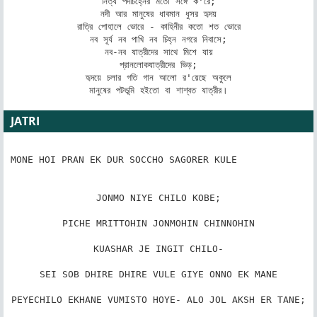
নিত্য পদচিহ্নের মতো সঙ্গে ক'রে;

নদী আর মানুষের ধাবমান ধুসর হৃদয়

রাত্রি পোহালে ভোরে - কাহিনীর কতো শত ভোরে

নব সূর্য নব পাখি নব চিহ্ন নগরে নিবাসে;

নব-নব যাত্রীদের সাথে মিশে যায়

প্রানলোকযাত্রীদের ভিড়;

হৃদয়ে চলার গতি গান আলো র'য়েছে অকুলে

মানুষের পটভূমি হইতো বা শাশ্বত যাত্রীর।
JATRI
MONE HOI PRAN EK DUR SOCCHO SAGORER KULE             
JONMO NIYE CHILO KOBE;

PICHE MRITTOHIN JONMOHIN CHINNOHIN

KUASHAR JE INGIT CHILO-

SEI SOB DHIRE DHIRE VULE GIYE ONNO EK MANE

PEYECHILO EKHANE VUMISTO HOYE- ALO JOL AKSH ER TANE;
