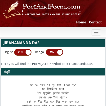
Home
Contact
Toggl
naviga
JIBANANANDA DAS
English
Bengali
ON
ON
Here you will find the
Poem
JATRI
\
যাত্রী
of poet Jibanananda Das
যাত্রী
মনে হয় প্রান এক দূর স্বচ্ছ সাগরের কূলে

জন্ম নিয়েছিলো কবে;

পিছে মৃ্ত্যুহীন জন্মহীন চিহ্নহীন

কুয়াশার জে-ইঙ্গিত ছিলো-

সেই সব ধীরে ধীরে ভুলে গিয়ে অন্য এক মানে

পেয়েছিলো এখানে ভূমিষ্ঠ হ'য়ে-আলো জল আকাশ তানে;
