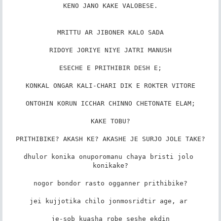
KENO JANO KAKE VALOBESE.

MRITTU AR JIBONER KALO SADA

RIDOYE JORIYE NIYE JATRI MANUSH

ESECHE E PRITHIBIR DESH E;

KONKAL ONGAR KALI-CHARI DIK E ROKTER VITORE

ONTOHIN KORUN ICCHAR CHINNO CHETONATE ELAM;

KAKE TOBU?

PRITHIBIKE? AKASH KE? AKASHE JE SURJO JOLE TAKE?

dhulor konika onuporomanu chaya bristi jolo 
konikake?

nogor bondor rasto ogganner prithibike?

jei kujjotika chilo jonmosridtir age, ar 

je-sob kuasha robe seshe ekdin
