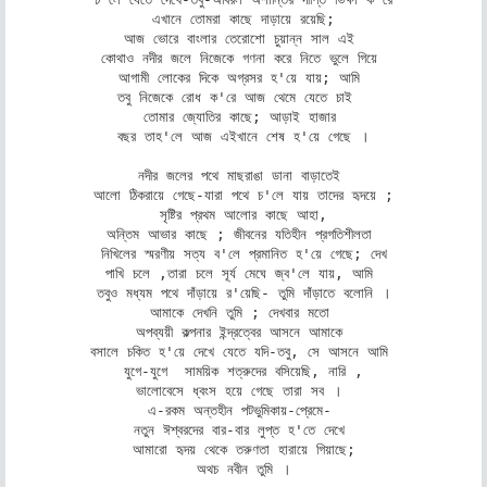
এখানে তোমরা কাছে দাড়ায়ে রয়েছি;

আজ ভোরে বাংলার তেরোশো চুয়ান্ন সাল এই 

কোথাও নদীর জলে নিজেকে গণনা করে নিতে ভুলে গিয়ে 

আগামী লোকের দিকে অগ্রসর হ'য়ে যায়; আমি 

তবু নিজেকে রোধ ক'রে আজ থেমে যেতে চাই  

তোমার জ্যোতির কাছে; আড়াই হাজার 

বছর তাহ'লে আজ এইখানে শেষ হ'য়ে গেছে ।

নদীর জলের পথে মাছরাঙা ডানা বাড়াতেই 

আলো ঠিকরায়ে গেছে-যারা পথে চ'লে যায় তাদের হৃদয়ে ;

সৃষ্টির প্রথম আলোর কাছে আহা,

অন্তিম আভার কাছে ; জীবনের যতিহীন প্রগতিশীলতা 

নিখিলের স্মরণীয় সত্য ব'লে প্রমানিত হ'য়ে গেছে; দেখ

পাখি চলে ,তারা চলে সূর্য মেঘে জ্ব'লে যায়, আমি 

তবুও মধ্যম পথে দাঁড়ায়ে র'য়েছি- তুমি দাঁড়াতে বলোনি ।

আমাকে দেখনি তুমি ; দেখবার মতো 

অপব্যয়ী কল্পনার ইন্দ্রত্বের আসনে আমাকে 

বসালে চকিত হ'য়ে দেখে যেতে যদি-তবু, সে আসনে আমি 

যুগে-যুগে  সাময়িক শত্রুদের বসিয়েছি, নারি ,

ভালোবেসে ধ্বংস হয়ে গেছে তারা সব । 

এ-রকম অন্তহীন পটভুমিকায়-প্রেমে- 

নতুন ঈশ্বরদের বার-বার লুপ্ত হ'তে দেখে 

আমারো হৃদয় থেকে তরুণতা হারায়ে গিয়াছে;

অথচ নবীন তুমি ।
