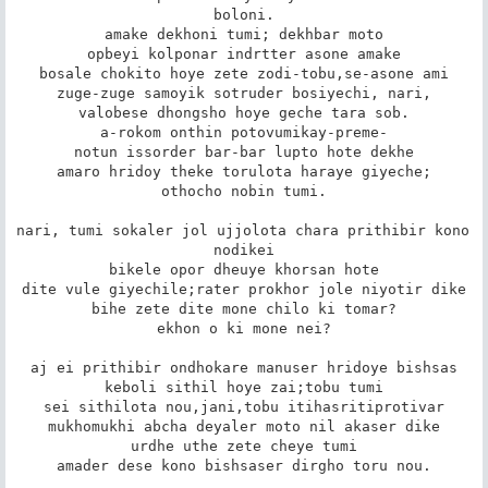
boloni.

amake dekhoni tumi; dekhbar moto

opbeyi kolponar indrtter asone amake

bosale chokito hoye zete zodi-tobu,se-asone ami

zuge-zuge samoyik sotruder bosiyechi, nari,

valobese dhongsho hoye geche tara sob.

a-rokom onthin potovumikay-preme-

notun issorder bar-bar lupto hote dekhe

amaro hridoy theke torulota haraye giyeche;

othocho nobin tumi.

nari, tumi sokaler jol ujjolota chara prithibir kono 
nodikei

bikele opor dheuye khorsan hote

dite vule giyechile;rater prokhor jole niyotir dike

bihe zete dite mone chilo ki tomar?

ekhon o ki mone nei?

aj ei prithibir ondhokare manuser hridoye bishsas

keboli sithil hoye zai;tobu tumi

sei sithilota nou,jani,tobu itihasritiprotivar

mukhomukhi abcha deyaler moto nil akaser dike

urdhe uthe zete cheye tumi

amader dese kono bishsaser dirgho toru nou.
