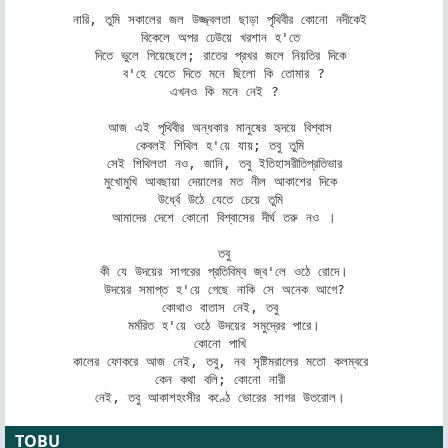
নারি, তুমি সকালের জল উজ্জ্বলতা ছাড়া পৃথিবীর কোনো নদীকেই 

বিকেলে অপর ঢেউয়ে খরশান হ'তে 

দিতে ভুলে গিয়েছেলে; রাতের প্রখর জলে নিয়তির দিকে 

ব'হে যেতে দিতে মনে ছিলো কি তোমার ?

এখনও কি মনে নেই ?

আজ এই পৃথিবীর অন্ধকার মানুষের হৃদয়ে বিশ্বাস 

কেবলই শিথিল হ'য়ে যায়; তবু তুমি 

সেই শিথিলতা নও, জানি, তবু ইতিহাসরীতিপ্রতিভার

মুখোমুখি আবছায়া দেয়ালের মত নীল আকাশের দিকে 

উর্ধ্বে উঠে যেতে চেয়ে তুমি 

আমাদের দেশে কোনো বিশ্বাসের দীর্ঘ তরু নও ।

তবু

কী যে উদয়ের সাগরের প্রতিবিম্ব জ্ব'লে ওঠে রোদে।

উদয়ের সমাপ্ত হ'য়ে গেছে নাকি সে অনেক আগে?

কোথাও বাতাস নেই, তবু 

মর্মরিত হ'য়ে ওঠে উদয়ের সমুদ্রের পারে।

কোনো পাখি 

কালের ফোকরে আজ নেই, তবু, নব সৃষ্টিমরালের মতো কলম্বরে 

কেন কথা বলি; কোনো নারী 

নেই, তবু আকাশহংসীর কণ্ঠে ভোরের সাগর উতরোল। 
TOBU