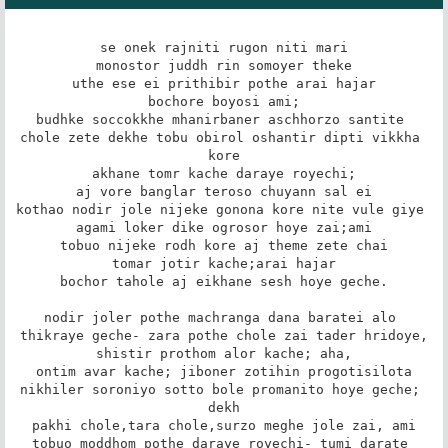
se onek rajniti rugon niti mari

monostor juddh rin somoyer theke

uthe ese ei prithibir pothe arai hajar

bochore boyosi ami;

budhke soccokkhe mhanirbaner aschhorzo santite 

chole zete dekhe tobu obirol oshantir dipti vikkha 
kore

akhane tomr kache daraye royechi;

aj vore banglar teroso chuyann sal ei

kothao nodir jole nijeke gonona kore nite vule giye 

agami loker dike ogrosor hoye zai;ami

tobuo nijeke rodh kore aj theme zete chai

tomar jotir kache;arai hajar

bochor tahole aj eikhane sesh hoye geche.

nodir joler pothe machranga dana baratei alo 
thikraye geche- zara pothe chole zai tader hridoye,

shistir prothom alor kache; aha,

ontim avar kache; jiboner zotihin progotisilota

nikhiler soroniyo sotto bole promanito hoye geche; 
dekh

pakhi chole,tara chole,surzo meghe jole zai, ami

tobuo moddhom pothe daraye royechi- tumi darate 