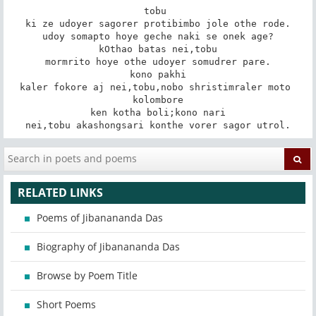
tobu 

ki ze udoyer sagorer protibimbo jole othe rode.

udoy somapto hoye geche naki se onek age?

kOthao batas nei,tobu

mormrito hoye othe udoyer somudrer pare.

kono pakhi

kaler fokore aj nei,tobu,nobo shristimraler moto 
kolombore

ken kotha boli;kono nari

nei,tobu akashongsari konthe vorer sagor utrol.
RELATED LINKS
Poems of Jibanananda Das
Biography of Jibanananda Das
Browse by Poem Title
Short Poems