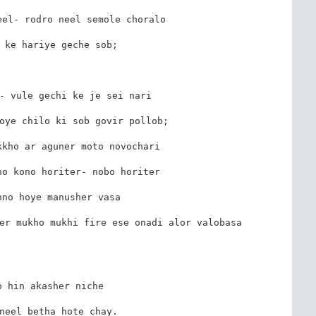
el- rodro neel semole choralo

 ke hariye geche sob;

- vule gechi ke je sei nari

oye chilo ki sob govir pollob;

kho ar aguner moto novochari

o kono horiter- nobo horiter

no hoye manusher vasa

er mukho mukhi fire ese onadi alor valobasa

 hin akasher niche

neel betha hote chay.
