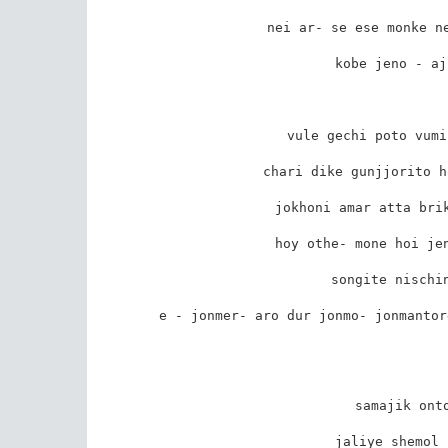
nei ar- se ese monke ne
kobe jeno - aj
vule gechi poto vumi
chari dike gunjjorito h
jokhoni amar atta brik
hoy othe- mone hoi jen
songite nischin
e - jonmer- aro dur jonmo- jonmantor
samajik onto
jaliye shemol 