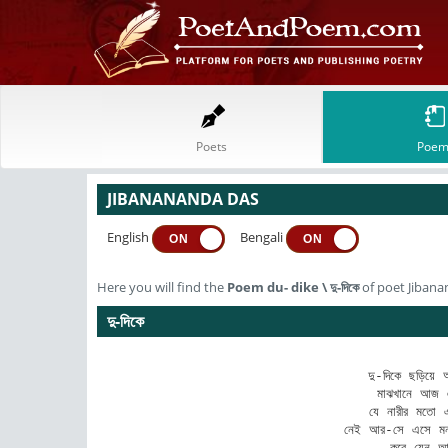
Poets
Poem
JIBANANANDA DAS
English
Bengali
ON
ON
Here you will find the
Poem
du- dike
\
দু-দিকে
of poet Jiban
দু-দিকে
দু-দিকে ছড়িয়ে 
মাঝখানে আজ 
যে নারীর মতো এ
নেই আর-সে এসে মনক
কবে যেন-আ