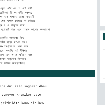
ি-ভুলে গেছি কে যে সেই নারী

ত হয়েছিলো কী সব গভীর পল্লব;

ৃক্ষ আর আগুনের মতো নভোচারী

যেন কোনো হরিতের-নব হরিতের

িহ্ন হ'য়ে মানুষের ভাষা 

ের মুখোমুখি ফিরে এসে অনাদি আলোর ভালোবাসা

ন্তহীন আকাশের নিচে

মলনীল ব্যথ্য হ'তে চায়।

ু-লাবণ্যসাগর থেকে নিজে 

েছো অনাদির সূর্য নীলিমায়-

লাহল ভেদ ক'রে অবিনাশ স্বর 

োকের অন্ধকার বিহুলতায়

ের মর্মরিক লাবণ্যসাগর। 
che dui kalo sagorer dheu

 somoyer khoniker aalo

prithibite kono din keo
