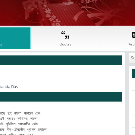
s
Quotes
Arti
ananda Das
আছে দুই কালো সাগরের ঢেউ

এই সময়ের ক্ষণিকের আলো

ই পৃথিবীতে কোনোদিন কেউ 

ে নীল-রৌদ্রনীল শ্যামল ছড়ালো

জকে হারিয়ে গেছে সব;
