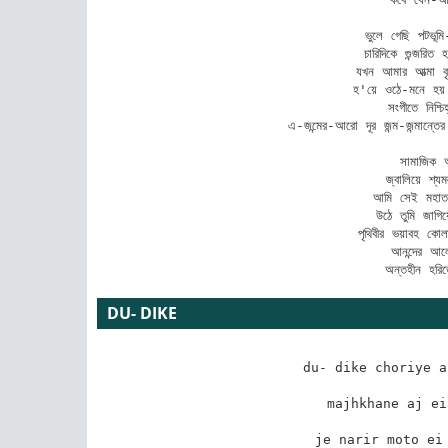
ভুলে গেছি পটভূম
চারিদিকে গুন্জরি
যখন আমার আত্মা ব
হ'য়ে ওঠে-মনে হয় 
সংগীতে নিশ্চ
এ-জন্মের-আরো দূর জন্ম-জন্মান্ত
সামাজিক অ
জ্বালিয়ে শ্য
আমি সেই মহাতর
উঠে তুমি জাগিয়
পৃথিবীর ভয়াবহ কো
আনন্দের আল
অন্তহীন হরিত
DU- DIKE
du- dike choriye a
majhkhane aj ei
je narir moto ei 