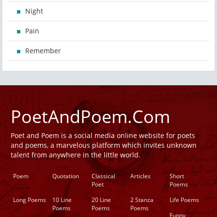
Night
Pain
Remember
PoetAndPoem.Com
Poet and Poem is a social media online website for poets
and poems, a marvelous platform which invites unknown
talent from anywhere in the little world.
Poem
Quotation
Classical
Articles
Short
Poet
Poems
Long Poems
10 Line
20 Line
2 Stanza
Life Poems
Poems
Poems
Poems
Funny