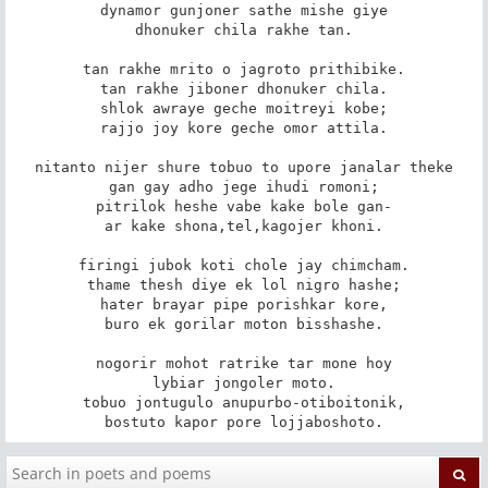
dynamor gunjoner sathe mishe giye

dhonuker chila rakhe tan.

tan rakhe mrito o jagroto prithibike.

tan rakhe jiboner dhonuker chila.

shlok awraye geche moitreyi kobe;

rajjo joy kore geche omor attila.

nitanto nijer shure tobuo to upore janalar theke

gan gay adho jege ihudi romoni;

pitrilok heshe vabe kake bole gan-

ar kake shona,tel,kagojer khoni.

firingi jubok koti chole jay chimcham.

thame thesh diye ek lol nigro hashe;

hater brayar pipe porishkar kore,

buro ek gorilar moton bisshashe.

nogorir mohot ratrike tar mone hoy

lybiar jongoler moto.

tobuo jontugulo anupurbo-otiboitonik,

bostuto kapor pore lojjaboshoto.