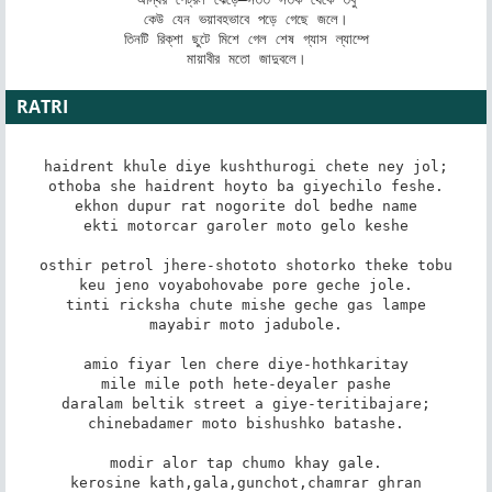
কেউ যেন ভয়াবহভাবে পড়ে গেছে জলে।

তিনটি রিক্‌শা ছুটে মিশে গেল শেষ গ্যাস ল্যাম্পে

মায়াবীর মতো জাদুবলে।
RATRI
haidrent khule diye kushthurogi chete ney jol;

othoba she haidrent hoyto ba giyechilo feshe.

ekhon dupur rat nogorite dol bedhe name

ekti motorcar garoler moto gelo keshe

osthir petrol jhere-shototo shotorko theke tobu

keu jeno voyabohovabe pore geche jole.

tinti ricksha chute mishe geche gas lampe

mayabir moto jadubole.

amio fiyar len chere diye-hothkaritay

mile mile poth hete-deyaler pashe

daralam beltik street a giye-teritibajare;

chinebadamer moto bishushko batashe.

modir alor tap chumo khay gale.

kerosine kath,gala,gunchot,chamrar ghran
