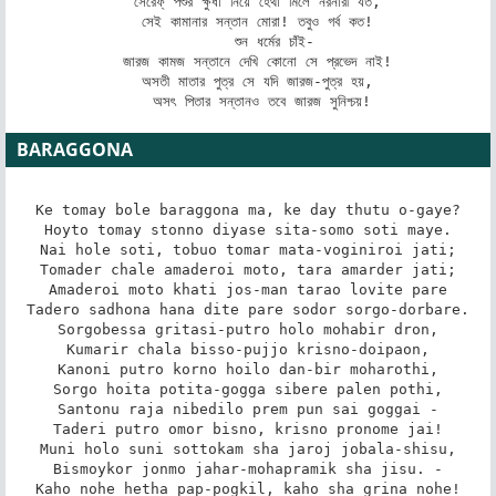
   সেরেফ্‌ পশুর ক্ষুধা নিয়ে হেথা মিলে নরনারী যত, 

   সেই কামানার সন্তান মোরা! তবুও গর্ব কত! 

       শুন ধর্মের চাঁই- 

   জারজ কামজ সন্তানে দেখি কোনো সে প্রভেদ নাই! 

   অসতী মাতার পুত্র সে যদি জারজ-পুত্র হয়, 

   অসৎ পিতার সন্তানও তবে জারজ সুনিশ্চয়!
BARAGGONA
Ke tomay bole baraggona ma, ke day thutu o-gaye?

Hoyto tomay stonno diyase sita-somo soti maye.

Nai hole soti, tobuo tomar mata-voginiroi jati;

Tomader chale amaderoi moto, tara amarder jati;

Amaderoi moto khati jos-man tarao lovite pare

Tadero sadhona hana dite pare sodor sorgo-dorbare.

Sorgobessa gritasi-putro holo mohabir dron,

Kumarir chala bisso-pujjo krisno-doipaon,

Kanoni putro korno hoilo dan-bir moharothi,

Sorgo hoita potita-gogga sibere palen pothi,

Santonu raja nibedilo prem pun sai goggai -

Taderi putro omor bisno, krisno pronome jai!

Muni holo suni sottokam sha jaroj jobala-shisu,

Bismoykor jonmo jahar-mohapramik sha jisu. -

Kaho nohe hetha pap-pogkil, kaho sha grina nohe!
