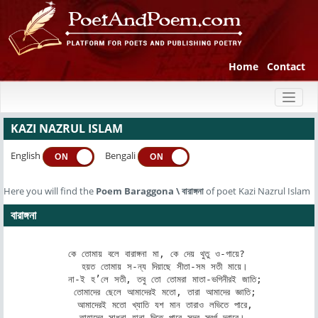
Home
Contact
Toggl
naviga
KAZI NAZRUL ISLAM
English
Bengali
ON
ON
Here you will find the
Poem
Baraggona
\
বারাঙ্গনা
of poet Kazi Nazrul Islam
বারাঙ্গনা
কে তোমায় বলে বারাঙ্গনা মা, কে দেয় থুতু ও-গায়ে? 

   হয়ত তোমায় স-ন্য দিয়াছে সীতা-সম সতী মায়ে। 

   না-ই হ’লে সতী, তবু তো তোমরা মাতা-ভগিনীরই জাতি; 

   তোমাদের ছেলে আমাদেরই মতো, তারা আমাদের জ্ঞাতি; 

   আমাদেরই মতো খ্যাতি যশ মান তারাও লভিতে পারে, 

   তাহাদের সাধনা হানা দিতে পারে সদর স্বর্গ-দ্বারে।- 
