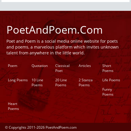
PoetAndPoem.Com
Poet and Poem is a social media online website for poets
and poems, a marvelous platform which invites unknown
talent from anywhere in the little world.
Poem
Quotation
Classical
Articles
Short
Poet
Poems
Long Poems
10 Line
20 Line
2 Stanza
Life Poems
Poems
Poems
Poems
Funny
Poems
Heart
Poems
© Copyrights 2011-2026 PoetAndPoem.com