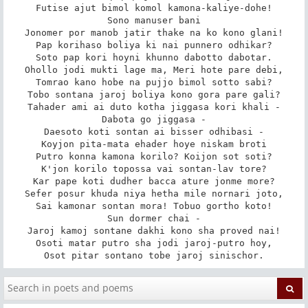
Futise ajut bimol komol kamona-kaliye-dohe!

Sono manuser bani

Jonomer por manob jatir thake na ko kono glani!

Pap korihaso boliya ki nai punnero odhikar?

Soto pap kori hoyni khunno dabotto dabotar.

Ohollo jodi mukti lage ma, Meri hote pare debi,

Tomrao kano hobe na pujjo bimol sotto sabi?

Tobo sontana jaroj boliya kono gora pare gali?

Tahader ami ai duto kotha jiggasa kori khali -

Dabota go jiggasa -

Daesoto koti sontan ai bisser odhibasi -

Koyjon pita-mata ehader hoye niskam broti

Putro konna kamona korilo? Koijon sot soti?

K'jon korilo topossa vai sontan-lav tore?

Kar pape koti dudher bacca ature jonme more?

Sefer posur khuda niya hetha mile nornari joto,

Sai kamonar sontan mora! Tobuo gortho koto!

Sun dormer chai -

Jaroj kamoj sontane dakhi kono sha proved nai!

Osoti matar putro sha jodi jaroj-putro hoy,

Osot pitar sontano tobe jaroj sinischor.