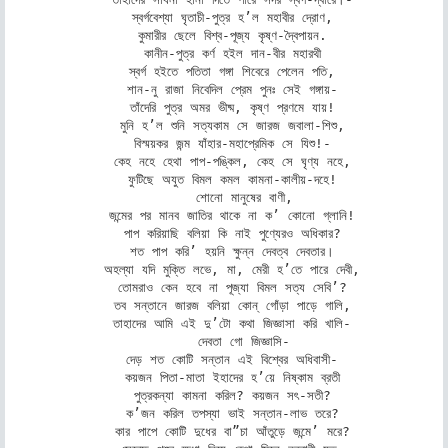
   স্বর্গবেশ্যা ঘৃতাচী-পুত্র হ’ল মহাবীর দ্রোণ, 

   কুমারীর ছেলে বিশ্ব-পূজ্য কৃষ্ণ-দ্বৈপায়ন. 

   কানীন-পুত্র কর্ণ হইল দান-বীর মহারথী 

   স্বর্গ হইতে পতিতা গঙ্গা শিবেরে পেলেন পতি, 

   শান-নু রাজা নিবেদিল প্রেম পুনঃ সেই গঙ্গায়- 

   তাঁদেরি পুত্র অমর ভীষ্ম, কৃষ্ণ প্রণমে যায়! 

   মুনি হ’ল শুনি সত্যকাম সে জারজ জবালা-শিশু, 

   বিস্ময়কর জন্ম যাঁহার-মহাপ্রেমিক সে যিশু!- 

   কেহ নহে হেথা পাপ-পঙ্কিল, কেহ সে ঘৃণ্য নহে, 

   ফুটিছে অযুত বিমল কমল কামনা-কালীয়-দহে! 

      শোনো মানুষের বাণী, 

   জন্মের পর মানব জাতির থাকে না ক’ কোনো গ্লানি! 

   পাপ করিয়াছি বলিয়া কি নাই পুণ্যেরও অধিকার? 

   শত পাপ করি’ হয়নি ক্ষুন্ন দেবত্ব দেবতার। 

   অহল্যা যদি মুক্তি লভে, মা, মেরী হ’তে পারে দেবী, 

   তোমরাও কেন হবে না পূজ্যা বিমল সত্য সেবি’? 

   তব সন্তানে জারজ বলিয়া কোন্‌ গোঁড়া পাড়ে গালি, 

   তাহাদের আমি এই দু’টো কথা জিজ্ঞাসা করি খালি- 

      দেবতা গো জিজ্ঞাসি- 

   দেড় শত কোটি সন্তান এই বিশ্বের অধিবাসী- 

   কয়জন পিতা-মাতা ইহাদের হ’য়ে নিষ্কাম ব্রতী 

   পুত্রকন্যা কামনা করিল? কয়জন সৎ-সতী? 

   ক’জন করিল তপস্যা ভাই সন্তান-লাভ তরে? 

   কার পাপে কোটি দুধের বা”চা আঁতুড়ে জন্মে’ মরে? 
