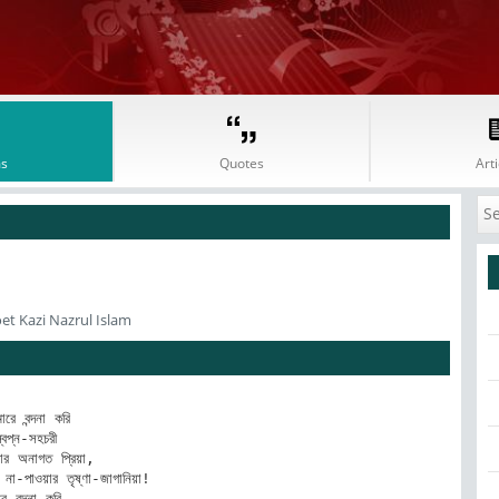
s
Quotes
Arti
et Kazi Nazrul Islam
ারে বন্দনা করি 

্বপ্ন-সহচরী 

 অনাগত প্রিয়া, 

না-পাওয়ার তৃষ্ণা-জাগানিয়া! 

ে বন্দনা করি…. 
