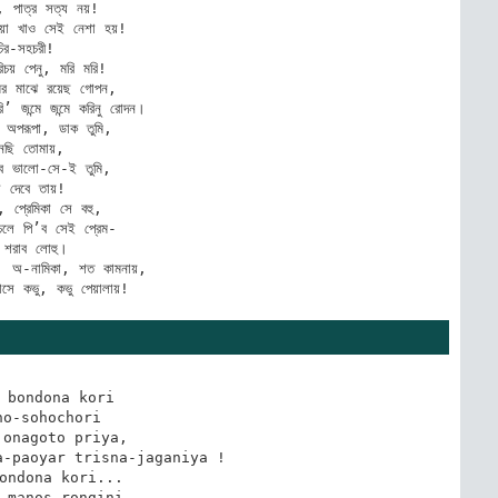
 পাত্র সত্য নয়! 

িয়া খাও সেই নেশা হয়! 

চির-সহচরী! 

িচয় পেনু, মরি মরি! 

ের মাঝে রয়েছ গোপন, 

ি’ জন্মে জন্মে করিনু রোদন। 

, অপরূপা, ডাক তুমি, 

নেছি তোমায়, 

িব ভালো-সে-ই তুমি, 

া দেবে তায়! 

, প্রেমিকা সে বহু, 

ঢেলে পি’ব সেই প্রেম- 

 শরাব লোহু। 

, অ-নামিকা, শত কামনায়, 

লাসে কভু, কভু পেয়ালায়!
 bondona kori

no-sohochori

onagoto priya,

-paoyar trisna-jaganiya !

ondona kori...

 manos-rongini,
