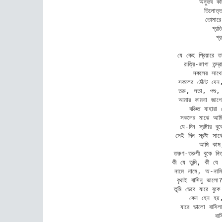
অনুভব করি
তিলোত্
তোমারে
প্রত
প্
যে কেহ প্রিয়ারে ত
রাত্রি-জাগা তন্দ
সকলের সাথে 
সকলের ঠোঁটে যেন, 
তরু, লতা, পশু, 
আমার কামনা জাগে
বঞ্চিত যাহারা 
সকলের মাঝে আমি
যে-দিন স্রষ্টার ব
সেই দিন স্রষ্টা স
আমি কাম
তরুণ-তরুণী বুকে ন
কী যে তুমি, কী যে
নামে নামে, অ-নামিক
বৃথাই বাসিনু ভালো
তুমি ভেবে যারে বুক
কেন হেন হয়
যারে ভালো বাসিল
বা