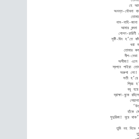
হে আমা
অনন্ত-যৌবনা বাল
তোমার
নাম-নাহি-জান
আমার বন্দন
গোপণ-চারিণী 
সৃষ্টি-দিন হ’তে ক
ধরা ন
তোমার কল্
দীপ-নেভা 
অসীমা! এলে ন
স্বপনে পাইয়া তো
অরুপা লো! 
সতী হ’য়
প্রিয় 
বধূ হয
দ্রাক্ষা-বুকে রহিলে গ
পেয়া
‘উত
হাঁকে ম
সুদুরিকা! দূরে থা
তুমি নহ নিভে
ত