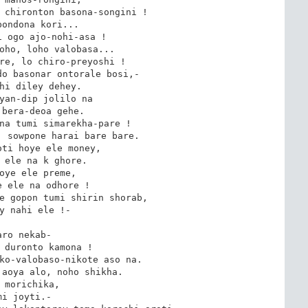
 chironton basona-songini !

ondona kori...

 ogo ajo-nohi-asa !

oho, loho valobasa...

re, lo chiro-preyoshi !

o basonar ontorale bosi,-

hi diley dehey.

yan-dip jolilo na

bera-deoa gehe.

na tumi simarekha-pare !

 sowpone harai bare bare.

ti hoye ele money,

 ele na k ghore.

oye ele preme,

 ele na odhore !

e gopon tumi shirin shorab,

y nahi ele !-

aro nekab-

 duronto kamona !

ko-valobaso-nikote aso na.

aoya alo, noho shikha.

 morichika,

mi joyti.-
