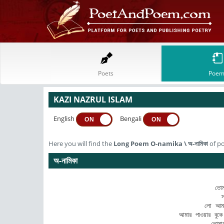
Poets
Poem
KAZI NAZRUL ISLAM
English
Bengali
ON
ON
Here you will find the
Long Poem
O-namika
\
অ-নামিকা
of po
অ-নামিকা
তোম
স
লো আমার
আমার পাওয়ার বুকে 
তোমার