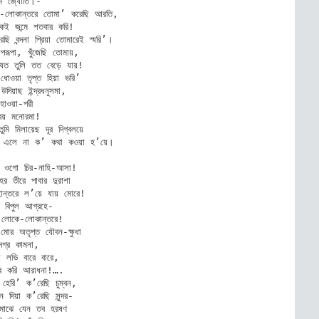
মি জ্যোতি।- 

কে-লোকান্তরে তোমা’ করেছি আরতি, 

কই জন্মে শতবার করি! 

ি বন্দনা প্রিয়া তোমারেই স্মরি’। 

পরূপা, খুঁজেছি তোমায়, 

যত তুলি তত বেড়ে যায়! 

-ধোওয়া তৃপ্ত হিয়া ভরি’ 

উদিয়াছ ইন্দ্রধনুসমা, 

হাওয়া-পরী 

রিয় মনোরমা! 

ুমি মিলায়েছ দূর দিগ্বলয়ে 

র, এলে না ক’ কথা কওয়া হ’য়ে। 

কা ওগো চির-নাহি-আসা! 

ের তীরে পাবার দুরাশা 

ান্তরে ল’য়ে যায় মোরে! 

র বিপুল আগ্রহে- 

 লোকে-লোকান্তরে! 

 মোর অতৃপ্ত যৌবন-ক্ষুধা 

দগ্র কামনা, 

ই লভি বারে বারে, 

ার করি আরাধনা!…. 

দর হেরি’ ক’রেছি চুম্বন, 

বন দিয়া ক’রেছি সুন্দর- 

মাঝে যেন তব হরষণ 
