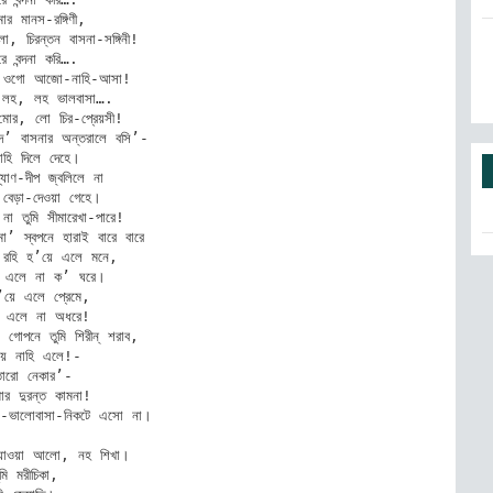
র মানস-রঙ্গিণী, 

া, চিরন্তন বাসনা-সঙ্গিনী! 

ে বন্দনা করি…. 

া ওগো আজো-নাহি-আসা! 

া লহ, লহ ভালবাসা…. 

মোর, লো চির-প্রেয়সী! 

াঁদ’ বাসনার অন্তরালে বসি’- 

াহি দিলে দেহে। 

যাণ-দীপ জ্বলিলে না 

বেড়া-দেওয়া গেহে। 

া তুমি সীমারেখা-পারে! 

মা’ স্বপনে হারাই বারে বারে 

রহি হ’য়ে এলে মনে, 

ে এলে না ক’ ঘরে। 

হ’য়ে এলে প্রেমে, 

়ে এলে না অধরে! 

োপনে তুমি শিরীন্‌ শরাব, 

লায় নাহি এলে!- 

ারো নেকার’- 

োর দুরন্ত কামনা! 

ক’-ভালোবাসা-নিকটে এসো না। 

 যাওয়া আলো, নহ শিখা। 

ুমি মরীচিকা, 
