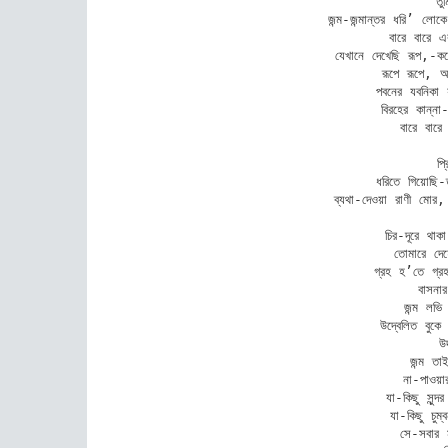
তু
জন্ম-জন্মান্তর ধরি’ লো
বারে বারে এ
যেখানে দেখেছি রূপ,-করেছ
রূপে রূপে, অ
পবনের যবনিকা 
বিরহের কান্না
বারে বারে 
প্
ধরিতে গিয়োছি-ত
ব্যথা-দেওয়া রাণী মো
চির-দূরে থা
তোমারে দেহ
গ্রহ হ’তে গ্রহ
বাসনা
জন্ম লভি
উদ্বেলিত বুকে
উ
জন্ম তা
না-পাওয়
যা-কিছু সুন্
যা-কিছু চুম্
সে-সবার 