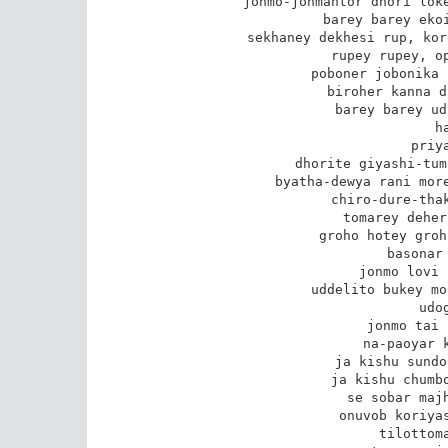
jonmo-jonmantor dhori loke
barey barey ekoi
sekhaney dekhesi rup, kor
rupey rupey, op
poboner jobonika 
biroher kanna d
barey barey ud
h
priy
dhorite giyashi-tum
byatha-dewya rani more
chiro-dure-thak
tomarey deher
groho hotey groh
basonar 
jonmo lovi 
uddelito bukey mo
udo
jonmo tai 
na-paoyar k
ja kishu sundo
ja kishu chumbo
se sobar majh
onuvob koriyas
tilottoma