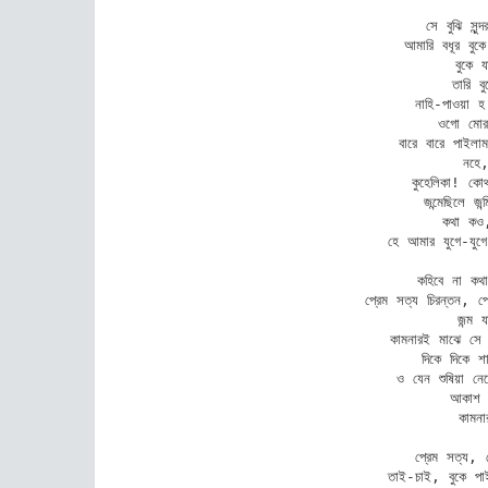
সে বুঝি সু
আমারি বধূর বুক
বুকে 
তারি বু
নাহি-পাওয়া হ
ওগো মোর 
বারে বারে পাইলা
নহে
কুহেলিকা! কোথ
জন্মেছিলে জন্
কথা কও,
হে আমার যুগে-যুগে 
কহিবে না কথ
প্রেম সত্য চিরন্তন, প্
জন্ম 
কামনারই মাঝে সে য
দিকে দিকে শ
ও যেন শুষিয়া নে
আকাশ ঢ
কামনা
প্রেম সত্য, 
তাই-চাই, বুকে পা