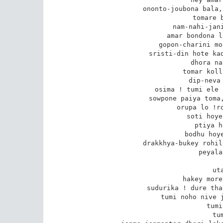
ononto-joubona bala,
tomare b
nam-nahi-jani
amar bondona l
gopon-charini mo
sristi-din hote kad
dhora na
tomar koll
dip-neva 
osima ! tumi ele 
sowpone paiya toma,
orupa lo !ro
soti hoye
ptiya h
bodhu hoye
drakkhya-bukey rohil
peyala
ut
hakey more
sudurika ! dure tha
tumi noho nive j
tumi
tu