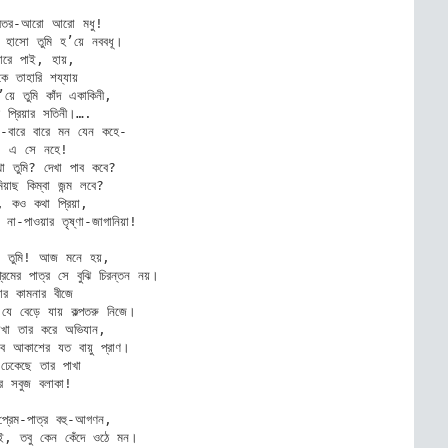
ন্দরতর-আরো আরো মধু! 

ে হাসো তুমি হ’য়ে নববধূ। 

যারে পাই, হায়, 

কে তাহারি শয্যায় 

’য়ে তুমি কাঁদ একাকিনী, 

প্রিয়ার সতিনী।…. 

ম-বারে বারে মন যেন কহে- 

, এ সে নহে! 

া তুমি? দেখা পাব কবে? 

মিয়াছ কিম্বা জন্ম লবে? 

 কও কথা প্রিয়া, 

না-পাওয়ার তৃষ্ণা-জাগানিয়া! 

া তুমি! আজ মনে হয়, 

রেমের পাত্র সে বুঝি চিরন্তন নয়। 

যার কামনার বীজে 

ে বেড়ে যায় কল্পতরু নিজে। 

াখা তার করে অভিযান, 

বে আকাশের যত বায়ু প্রাণ। 

েকেছে তার পাখা 

র সবুজ বলাকা! 

প্রেম-পাত্র বহু-আগণন, 

ই, তবু কেন কেঁদে ওঠে মন। 
