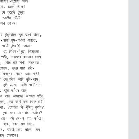
য়াছি!-ছুঁয়েছি অধর 

তমা, তিলে তিলে! 

 যে করেছি চুম্বন 

ি তরুণীর ঠোঁটে 

রকাশ গোপন। 

ার চুম্বিয়াছে ঘুম-ভাঙা রাতে, 

্রা-লাগা ঘুম-পাওয়া প্রাতে, 

আমি চুমিয়াছি তোমা’ 

হে নিখিল-প্রিয়া প্রিয়তমা! 

পাখী, সকলের কামনার সাথে 

,-আমি রমি বিশ্ব-কামনাতে! 

প্রেমে, ভুঞ্জে যারা রতি- 

-সকলের প্রেমে মোর গতি! 

ুকে জেগেছিল আদি সৃষ্টি-কাম, 

াথে তুমি এলে, আমি আসিলাম। 

, তুমি হ’লে রতি, 

িত্য তাই আমাদের অপরূপ গতি! 

 নহ, কত ভাবি-কত দিকে চাই! 

া, তোমারে কি খুঁজিনু বৃথাই? 

? বৃথা সবে ভালোবাসে মোরে? 

ে চেপে ধরি সে-ই যায় স’রে। 

, হায়, কেন লয় মনে- 

াম, তারো চেয়ে ভালো কেহ 

সিছে গোপনে। 
