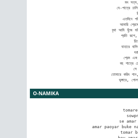
মদ সত্য,
যে-পাত্রে ঢাল
এতদিনে পর
আমারি প্রেম
বৃথা আমি খুঁজে মর
প্রতি রূপে
চি
যাহারে বাস
ধর
প্রেম এক
বহু পাত্রে 
সে
তোমারে করিব পান
ভৃঙ্গারে, গো
O-NAMIKA
tomare
sowp
se amar 
amar paoyar buke na
tomar b
hey amar