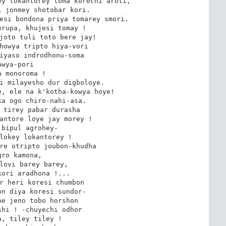
y lokantorey toma korechi aroti,

 jonmey shotobar kori.

esi bondona priya tomarey smori.

rupa, khujesi tomay !

joto tuli toto bere jay!

howya tripto hiya-vori

iyaso indrodhonu-soma

awya-pori

a monoroma !

i milayesho dur digboloye.

, ele na k'kotha-kowya hoye!

a ogo chiro-nahi-asa.

 tirey pabar durasha

antore loye jay morey !

bipul agrohey-

lokey lokantorey !

re otripto joubon-khudha

gro kamona,

lovi barey barey,

ori aradhona !...

r heri koresi chumbon

n diya koresi sundor-

e jeno tobo horshon

hi ! -chuyechi odhor

, tiley tiley !
