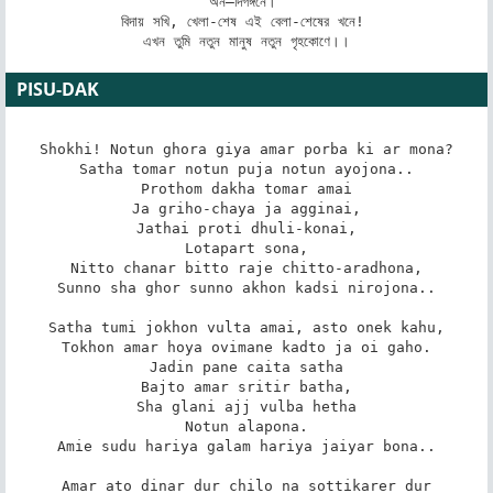
অন–দিগঙ্গনে। 

বিদায় সখি, খেলা-শেষ এই বেলা-শেষের খনে! 

এখন তুমি নতুন মানুষ নতুন গৃহকোণে।।
PISU-DAK
Shokhi! Notun ghora giya amar porba ki ar mona?

Satha tomar notun puja notun ayojona..

Prothom dakha tomar amai

Ja griho-chaya ja agginai,

Jathai proti dhuli-konai,

Lotapart sona,

Nitto chanar bitto raje chitto-aradhona,

Sunno sha ghor sunno akhon kadsi nirojona..

Satha tumi jokhon vulta amai, asto onek kahu,

Tokhon amar hoya ovimane kadto ja oi gaho.

Jadin pane caita satha

Bajto amar sritir batha,

Sha glani ajj vulba hetha

Notun alapona.

Amie sudu hariya galam hariya jaiyar bona..

Amar ato dinar dur chilo na sottikarer dur
