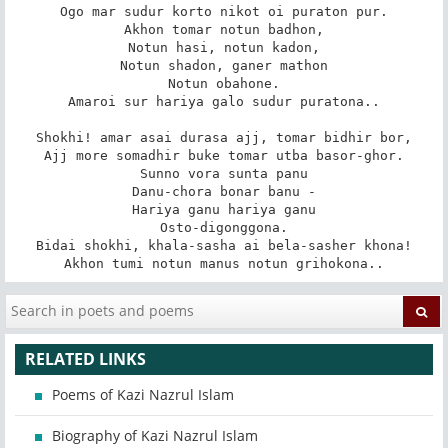
Ogo mar sudur korto nikot oi puraton pur.

Akhon tomar notun badhon,

Notun hasi, notun kadon,

Notun shadon, ganer mathon

Notun obahone.

Amaroi sur hariya galo sudur puratona..

Shokhi! amar asai durasa ajj, tomar bidhir bor,

Ajj more somadhir buke tomar utba basor-ghor.

Sunno vora sunta panu

Danu-chora bonar banu -

Hariya ganu hariya ganu

Osto-digonggona.

Bidai shokhi, khala-sasha ai bela-sasher khona!

Akhon tumi notun manus notun grihokona..
RELATED LINKS
Poems of Kazi Nazrul Islam
Biography of Kazi Nazrul Islam