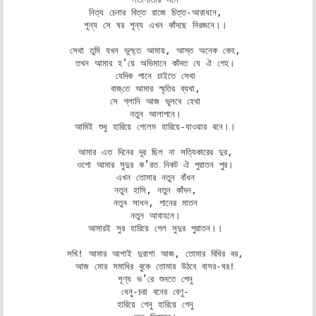
নিত্য চেনার বিত্ত রাজে চিত্ত-আরাধনে, 

শূন্য সে ঘর শূন্য এখন কাঁদছে নিরজনে।। 

সেথা তুমি যখন ভুল্‌তে আমায়, আস্‌ত অনেক কেহ, 

তখন আমার হ’য়ে অভিমানে কাঁদত যে ঐ গেহ। 

যেদিক পানে চাইতে সেথা 

বাজ্‌তে আমার স্মৃতির ব্যথা, 

সে গ্লানি আজ ভুলবে হেথা 

নতুন আলাপনে। 

আমিই শুধু হারিয়ে গেলেম হারিয়ে-যাওয়ার বনে।। 

আমার এত দিনের দূর ছিল না সত্যিকারের দুর, 

ওগো আমার সুদুর ক’রত নিকট ঐ পুরাতন পুর। 

এখন তোমার নতুন বাঁধন 

নতুন হাসি, নতুন কাঁদন, 

নতুন সাধন, গানের মাতন 

নতুন আবাহনে। 

আমারই সুর হারিয়ে গেল সুদুর পুরাতন।। 

সখি! আমার আশাই দুরাশা আজ, তোমার বিধির বর, 

আজ মোর সমাধির বুকে তোমার উঠবে বাসর-ঘর! 

শূণ্য ভ’রে শুনতে পেনু 

ধেনু-চরা বনের বেণু- 

হারিয়ে গেনু হারিয়ে গেনু 
