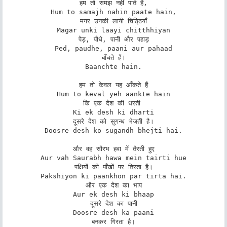
हम तो समझ नहीं पाते हैं,

Hum to samajh nahin paate hain,

मगर उनकी लायी चिठि्ठयाँ

Magar unki laayi chitthhiyan

पेड़, पौधे, पानी और पहाड़

Ped, paudhe, paani aur pahaad

बाँचते हैं।

Baanchte hain.

हम तो केवल यह आँकते हैं

Hum to keval yeh aankte hain

कि एक देश की धरती 

Ki ek desh ki dharti

दूसरे देश को सुगन्ध भेजती है।

Doosre desh ko sugandh bhejti hai.

और वह सौरभ हवा में तैरती हुए

Aur vah Saurabh hawa mein tairti hue

पक्षियों की पाँखों पर तिरता है।

Pakshiyon ki paankhon par tirta hai.

और एक देश का भाप

Aur ek desh ki bhaap

दूसरे देश का पानी

Doosre desh ka paani

बनकर गिरता है।
