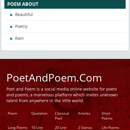
POEM ABOUT
Beautiful
Poetry
Rain
PoetAndPoem.Com
Poet and Poem is a social media online website for poets
and poems, a marvelous platform which invites unknown
talent from anywhere in the little world.
Poem
Quotation
Classical
Articles
Short
Poet
Poems
Long Poems
10 Line
20 Line
2 Stanza
Life Poems