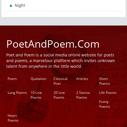
Night
PoetAndPoem.Com
Poet and Poem is a social media online website for poets
and poems, a marvelous platform which invites unknown
talent from anywhere in the little world.
Poem
Quotation
Classical
Articles
Short
Poet
Poems
Long Poems
10 Line
20 Line
2 Stanza
Life Poems
Poems
Poems
Poems
Funny
Poems
Heart
Poems