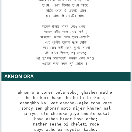
হ'য়ে  এখন বিভোর হ'য়ে আছে;

মাঠের শেষে ঐ ছেলেটি রোদে

শুয়ে আছে ঐ মেয়েটির কাছে 

অনেক রাজার শাসন ভেঙে গেছে ;

অনেক নদীর বদলে গেছে গতি ;

আবহমান কালের থেকে পুরুষ-এয়োতি 

এই পৃথিবীর তুলোর দণ্ড সোনা

 সবার চেয়ে দামী ভেবে সুখের সাধনা 

নষ্ট ক'রে গিয়েছে তবু লোভে;

ওরা দু'জন ভালোবেসে অনন্ত ভোর ভ'রে 

এছাড়া আজ সকল সূর্য ডোবে । 
AKHON ORA
akhon ora vorer bela sobuj ghasher mathe 

ho-ho kore hase- ho-ho-hi-hi kore,

osongkho kal vor eseche--ajke tobu vore

somoy zen ghorar moto nijer khurer nal

hariye fele chomoke giye ononto sokal

hoye akhon bivor hoye ache;

mather seshe oi cheleti rode

suye ache oi meyetir kache.
