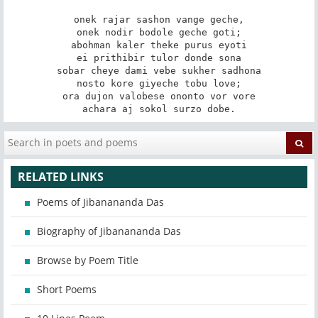
onek rajar sashon vange geche,

onek nodir bodole geche goti;

abohman kaler theke purus eyoti

ei prithibir tulor donde sona

sobar cheye dami vebe sukher sadhona

nosto kore giyeche tobu love;

ora dujon valobese ononto vor vore

achara aj sokol surzo dobe.
RELATED LINKS
Poems of Jibanananda Das
Biography of Jibanananda Das
Browse by Poem Title
Short Poems