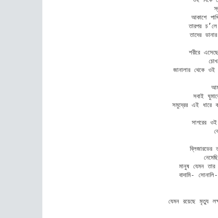
      স্ক
আকাশে পাখ
তারপর চ’লে
তাদের ডানার
শরীরে এসেছে
    চোখ 
জানালার থেকে ওই
         স
    আমা
সবাই ঘুম
সমুদ্রের এই ধারে 
সাগরের ওই
       কোন
      
      ব্লিজারডের তা
নেমেছ
মানুষ যেমন তার 
বাদামি- সোনালি-
            রব
             
যেমন রয়েছে মৃত্যু লক
         ত