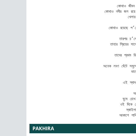
    কোথাও জীবন আ
কোথাও নদীর জল রয়ে
    খেলার 
          
কোথাও রয়েছে প’ড়
        
তারপর চ’ল
তাহার প্রিয়ের স
           
তাদের প্রথম ড
অনেক লবণ ঘেঁটে সমুদ্
           ভালোব
        
এই স্বা
     আজ
ঘুমে চো
ওই দিকে শো
স্কাইল
আকাশে পাখ
PAKHIRA