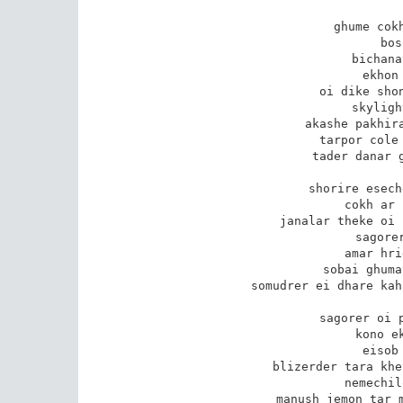
ghume cokh
bos
bichana
ekhon
oi dike shon
skyligh
akashe pakhira
tarpor cole 
tader danar g
shorire esech
cokh ar 
janalar theke oi 
sagorer
amar hri
sobai ghuma
somudrer ei dhare kah
sagorer oi p
kono ek
eisob
blizerder tara khe
nemechil
manush jemon tar m