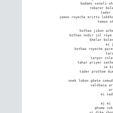
badami-sonali-sh
robarer bole
tader 
jemon royeche mrittu lokkho
temon ot
kothao jibon ache
kothao nodir jol roye 
khelar boler
ei 
kothao royeche pore
tar
tarpor cole
tahar priyer sathe
se k
tader prothom dim
onek lobon ghete somud
valobasa ar
ar
ei sad
aj ei 
ghume cok
oi dike shon