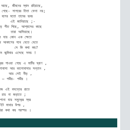
ছে, জীবনের স্বাদ রহিয়াছে,

 গেছে- সাগরের তিতা ফেনা নয়;

বলের মতো তাদের হৃদয়

   এই জানিয়াছে ;-

ে শীত পিছে, আশ্বাসের কাছে

    তারা আসিয়াছে।

ে যায় কোন এক ক্ষেতে

াথে আকাশের পথে যেতে যেতে 

     সে কি কথা কয়?

িম জন্মিবার এসেছে সময় !

রের পাওয়া গেছে এ মাটির ঘ্রাণ ,

াসা আর ভালোবাসার সন্তান ,

   আর সেই নীড় ,

দ – গভীর- গভীর ।

 এই বসন্তের রাতে

খ চায় না জড়াতে ; 

না যায় সমুদ্রের স্বর

াইট মাথার উপর ,

িরা কথা কয় পরস্পর ।