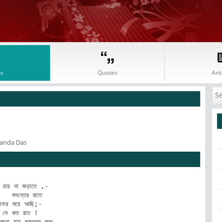
s
Quotes
Arti
nanda Das
খ চায় না জড়াতে ,-

  বসন্তের রাতে

ানায় শুয়ে আছি;-

 সে কত রাত !

না যায় সমুদ্রের স্বর
