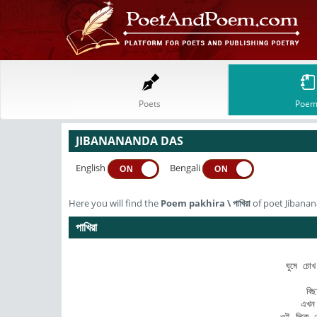
Poets
Poem
JIBANANANDA DAS
English
Bengali
ON
ON
Here you will find the
Poem
pakhira
\
পাখিরা
of poet Jibana
পাখিরা
ঘুমে চো
     
  বিছ
এখন
ওই দিকে শো