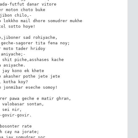
ada-futfut danar vitore

r moton choto buke

jibon chilo,-

 lokkho mail dhore somudrer mukhe

ol sotto hoye!

,jiboner sad rohiyache,

geche-sagorer tita fena noy;

 moto tader hridoy

janiyache;-

 shit piche,asshases kache

a asiyache.

 jay kono ek khete

 akasher pothe jete jete

i kotha koy?

 jonmibar eseche somoy!

rer pawa geche e matir ghran,

 valobasar sontan,

 sei nir,

-govir-govir.

bosonter rate

h cay na jorate;

a jay somudrer sor
