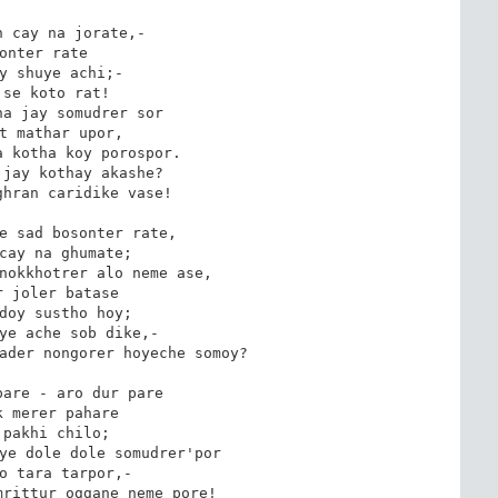
 cay na jorate,-

onter rate

y shuye achi;-

 se koto rat!

a jay somudrer sor

t mathar upor,

 kotha koy porospor.

jay kothay akashe?

hran caridike vase!

e sad bosonter rate,

cay na ghumate;

nokkhotrer alo neme ase,

 joler batase

doy sustho hoy;

ye ache sob dike,-

ader nongorer hoyeche somoy?

are - aro dur pare

 merer pahare

 pakhi chilo;

ye dole dole somudrer'por

o tara tarpor,-

rittur oggane neme pore!
