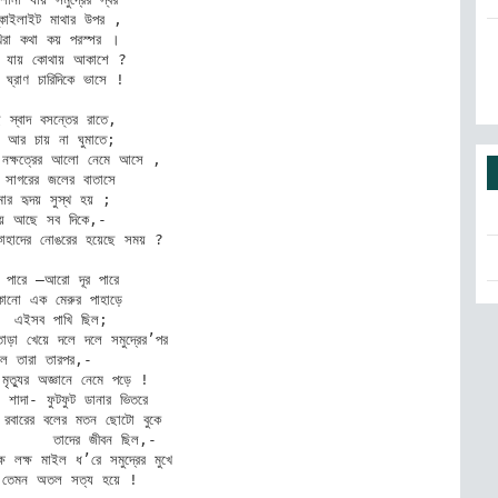
াইলাইট মাথার উপর ,

িরা কথা কয় পরস্পর ।

 যায় কোথায় আকাশে ?

 ঘ্রাণ চারিদিকে ভাসে !

 স্বাদ বসন্তের রাতে, 

আর চায় না ঘুমাতে;

 নক্ষত্রের আলো নেমে আসে ,

াগরের জলের বাতাসে  

র হৃদয় সুস্থ হয় ;

ায়ে আছে সব দিকে,- 

কাহাদের নোঙরের হয়েছে সময় ?

 পারে –আরো দূর পারে

ো এক মেরুর পাহাড়ে 

 এইসব পাখি ছিল;

ড়া খেয়ে দলে দলে সমুদ্রের’পর 

িল তারা তারপর,-

মৃত্যুর অজ্ঞানে নেমে পড়ে !

 শাদা- ফুটফুট ডানার ভিতরে

ারের বলের মতন ছোটো বুকে

    তাদের জীবন ছিল,-

্ষ লক্ষ মাইল ধ’রে সমুদ্রের মুখে

েমন অতল সত্য হয়ে !
