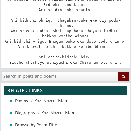
Bidrohi rono-klanto

Ami seidin hobo shanto.

Ami bidrohi bhrigu, Bhagaban-buke eke diy podo-
chinno,

Ani srosta-sudon, Shok-tap-hana kheyali bidhir 
bokkho koribo vinno!

Ami bidrohi vrigu, Bhagan buke eke debo podo-chinno!

Ami kheyali bidhir bokkho koribo bhinno! 

Ami chiro-bidrohi bir- 

Bissho charhaye uthiyachi eka Chiro-unnoto shir.
RELATED LINKS
Poems of Kazi Nazrul Islam
Biography of Kazi Nazrul Islam
Browse by Poem Title