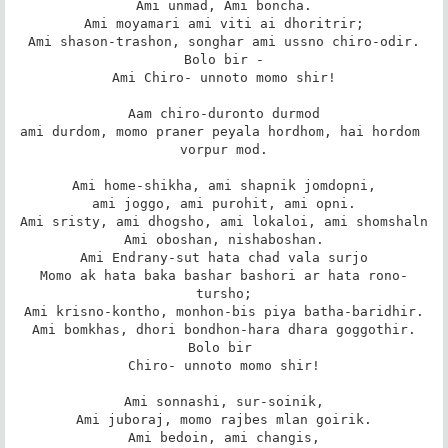
Ami unmad, Ami boncha.

Ami moyamari ami viti ai dhoritrir;

Ami shason-trashon, songhar ami ussno chiro-odir.

Bolo bir -

Ami Chiro- unnoto momo shir!

Aam chiro-duronto durmod

ami durdom, momo praner peyala hordhom, hai hordom 
vorpur mod.

Ami home-shikha, ami shapnik jomdopni,

ami joggo, ami purohit, ami opni.

Ami sristy, ami dhogsho, ami lokaloi, ami shomshaln

Ami oboshan, nishaboshan.

Ami Endrany-sut hata chad vala surjo

Momo ak hata baka bashar bashori ar hata rono-
tursho;

Ami krisno-kontho, monhon-bis piya batha-baridhir.

Ami bomkhas, dhori bondhon-hara dhara goggothir.

Bolo bir 

Chiro- unnoto momo shir!

Ami sonnashi, sur-soinik,

Ami juboraj, momo rajbes mlan goirik.

Ami bedoin, ami changis,
