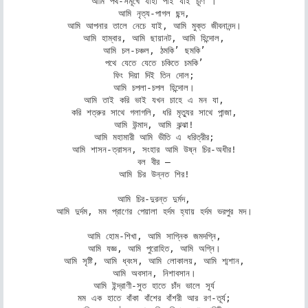
আমি পথ-সমূখে যাহা পাই যাই চূর্ণি’।

আমি নৃত্য-পাগল ছন্দ,

আমি আপনার তালে নেচে যাই, আমি মুক্ত জীবনানন্দ।

আমি হাম্বার, আমি ছায়ানট, আমি হিন্দোল,

আমি চল-চঞ্চল, ঠমকি’ ছমকি’

পথে যেতে যেতে চকিতে চমকি’

ফিং দিয়া দিই তিন দোল;

আমি চপলা-চপল হিন্দোল।

আমি তাই করি ভাই যখন চাহে এ মন যা,

করি শত্রুর সাথে গলাগলি, ধরি মৃত্যুর সাথে পান্জা,

আমি উন্মাদ, আমি ঝন্ঝা!

আমি মহামারী আমি ভীতি এ ধরিত্রীর;

আমি শাসন-ত্রাসন, সংহার আমি উষ্ন চির-অধীর!

বল বীর –

আমি চির উন্নত শির!

আমি চির-দুরন্ত দুর্মদ,

আমি দুর্দম, মম প্রাণের পেয়ালা হর্দম হ্যায় হর্দম ভরপুর মদ।

আমি হোম-শিখা, আমি সাগ্নিক জমদগ্নি,

আমি যজ্ঞ, আমি পুরোহিত, আমি অগ্নি।

আমি সৃষ্টি, আমি ধ্বংস, আমি লোকালয়, আমি শ্মশান,

আমি অবসান, নিশাবসান।

আমি ইন্দ্রাণী-সুত হাতে চাঁদ ভালে সূর্য

মম এক হাতে বাঁকা বাঁশের বাঁশরী আর রণ-তূর্য;
