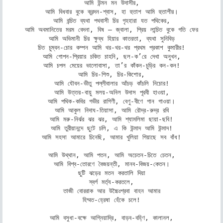
আমি উন্মন মন উদাসীর,

আমি বিধবার বুকে ক্রন্দন-শ্বাস, হা হুতাশ আমি হুতাশীর।

আমি বন্চিত ব্যথা পথবাসী চির গৃহহারা যত পথিকের,

আমি অবমানিতের মরম বেদনা, বিষ – জ্বালা, প্রিয় লান্চিত বুকে গতি ফের

আমি অভিমানী চির ক্ষুব্ধ হিয়ার কাতরতা, ব্যথা সুনিবিড়

চিত চুম্বন-চোর কম্পন আমি থর-থর-থর প্রথম প্রকাশ কুমারীর!

আমি গোপন-প্রিয়ার চকিত চাহনি, ছল-ক’রে দেখা অনুখন,

আমি চপল মেয়ের ভালোবাসা, তা’র কাঁকন-চুড়ির কন-কন!

আমি চির-শিশু, চির-কিশোর,

আমি যৌবন-ভীতু পল্লীবালার আঁচড় কাঁচলি নিচোর!

আমি উত্তর-বায়ু মলয়-অনিল উদাস পূরবী হাওয়া,

আমি পথিক-কবির গভীর রাগিণী, বেণু-বীণে গান গাওয়া।

আমি আকুল নিদাঘ-তিয়াসা, আমি রৌদ্র-রুদ্র রবি

আমি মরু-নির্ঝর ঝর ঝর, আমি শ্যামলিমা ছায়া-ছবি!

আমি তুরীয়ানন্দে ছুটে চলি, এ কি উন্মাদ আমি উন্মাদ!

আমি সহসা আমারে চিনেছি, আমার খুলিয়া গিয়াছে সব বাঁধ!

আমি উথ্থান, আমি পতন, আমি অচেতন-চিতে চেতন,

আমি বিশ্ব-তোরণে বৈজয়ন্তী, মানব-বিজয়-কেতন।

ছুটি ঝড়ের মতন করতালি দিয়া

স্বর্গ মর্ত্য-করতলে,

তাজী বোররাক আর উচ্চৈঃশ্রবা বাহন আমার

হিম্মত-হ্রেষা হেঁকে চলে!

আমি বসুধা-বক্ষে আগ্নিয়াদ্রি, বাড়ব-বহ্ণি, কালানল,
