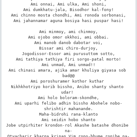
Ami onnai, Ami ulka, Ami shoni,

Ami dumkhatu-jala, Bisodhor kal-fony!

Ami chinno mosta chondhi, Ami ronoda sorbonasi,

Ami jahannamar aguna bosiya hasi puspar hasi!

Ami minmoy, ami chinmoy,

Ami ojobo omor okkhoi, ami obbai.

Ami manob danob dabotar voi,

Bissar ami chiro-durjoy,

Jogodissor-Essor ami purusuttom sotto,

Ami tathiya tathiya firi sorgo-patal morto!

Ami unmad, Ami unmad!!

Ami chinasi amara, ajika amar khuliya giyasa sob 
bad@@

Ami poroshuramer kothor kuthar 

Nikhkhotriyo korib bissho, Anibo shanty shanto 
udar! 

Ami holo boloram-skondhe,

Ami uparhi felibo adhin bissho Abohele nobo-
shrishtir mahanande.

Maha-bidrohi rana-klanto

Ami seidin hobo shanto

Jobe utpirhiter krondon-rol Akashe batashe dhonibe 
na-

Otyacharir kharga kripan Vim rono-bhume ronibe na-
