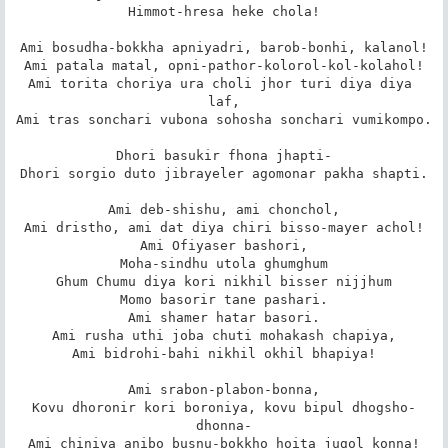
Himmot-hresa heke chola!

Ami bosudha-bokkha apniyadri, barob-bonhi, kalanol!

Ami patala matal, opni-pathor-kolorol-kol-kolahol!

Ami torita choriya ura choli jhor turi diya diya 
laf,

Ami tras sonchari vubona sohosha sonchari vumikompo.

Dhori basukir fhona jhapti-

Dhori sorgio duto jibrayeler agomonar pakha shapti.

Ami deb-shishu, ami chonchol,

Ami dristho, ami dat diya chiri bisso-mayer achol!

Ami Ofiyaser bashori,

Moha-sindhu utola ghumghum

Ghum Chumu diya kori nikhil bisser nijjhum

Momo basorir tane pashari.

Ami shamer hatar basori.

Ami rusha uthi joba chuti mohakash chapiya,

Ami bidrohi-bahi nikhil okhil bhapiya!

Ami srabon-plabon-bonna,

Kovu dhoronir kori boroniya, kovu bipul dhogsho-
dhonna-

Ami chiniya anibo busnu-bokkho hoita jugol konna!
