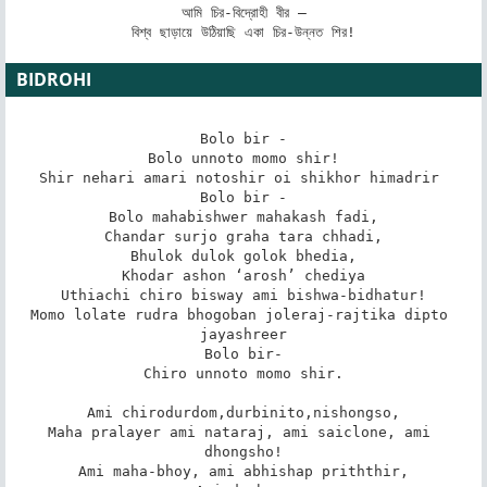
আমি চির-বিদ্রোহী বীর –

বিশ্ব ছাড়ায়ে উঠিয়াছি একা চির-উন্নত শির!
BIDROHI
Bolo bir -

Bolo unnoto momo shir!

Shir nehari amari notoshir oi shikhor himadrir 

Bolo bir -

Bolo mahabishwer mahakash fadi,

Chandar surjo graha tara chhadi,

Bhulok dulok golok bhedia,

Khodar ashon ‘arosh’ chediya

Uthiachi chiro bisway ami bishwa-bidhatur!

Momo lolate rudra bhogoban joleraj-rajtika dipto 
jayashreer

Bolo bir-

Chiro unnoto momo shir.

Ami chirodurdom,durbinito,nishongso,

Maha pralayer ami nataraj, ami saiclone, ami 
dhongsho!

Ami maha-bhoy, ami abhishap priththir,
