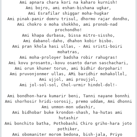
Ami apnara chara kori na kaharo kurnish!

Ami bojro, ami eshan-bishana ugkar,

Ami Esrafilar shiggar moha-hugkar

Ami pinak-panir domru trisul, dhormo rajar dondho,

Ami chokro o moha shokkho, ami pronob-nad 
prochondho!

Ami khapa durbasa, bissa mitro-sissho,

Ami dabanol-daho, dhahon kobir bisbo.

Ami pran khola hasi ullas, - Ami sristi-boiri 
mohatras,

Ami moha-proloyer badsha robir rahugras!

Ami kovu prosanto,-kovu osanto darun saschachari,

Ami orun khuner torun, ami bidhir dorpohari!

Ami pruvonjonmer ullas, AMi baridhir mohakollol,

Ami ujjol, ami proujjol,

Ami jol-sol-sol, Chol-urmir hindol-dol!-

Ami bondhon-hara kumarir beni, Tanni nayane bonnhi

Ami shorhosir hridi-sorosij, premo uddam, Ami dhonni

Ami unmon-mon udashir,

Ami bidhobar buke krondon-shash, ha-hutas ami 
hutashir

Ami bonchito batha, Pothobashi Chiro griho-hara joto 
pothiker,

Ami obomaniter morom bedona, bish-jala, Priyo 