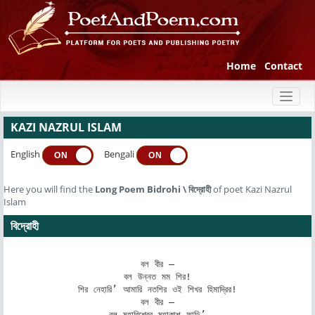
Home
Contact
Toggl
naviga
KAZI NAZRUL ISLAM
English
Bengali
ON
ON
Here you will find the
Long Poem
Bidrohi
\
বিদ্রোহী
of poet Kazi Nazrul
Islam
বিদ্রোহী
বল বীর –

বল উন্নত মম শির!

শির নেহারি’ আমারি নতশির ওই শিখর হিমাদ্রির!

বল বীর –

বল মহাবিশ্বের মহাকাশ ফাড়ি’
