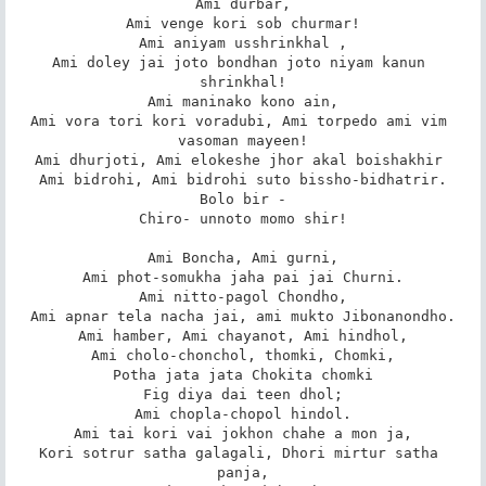
Ami durbar,

Ami venge kori sob churmar!

Ami aniyam usshrinkhal ,

Ami doley jai joto bondhan joto niyam kanun 
shrinkhal!

Ami maninako kono ain,

Ami vora tori kori voradubi, Ami torpedo ami vim 
vasoman mayeen!

Ami dhurjoti, Ami elokeshe jhor akal boishakhir 

Ami bidrohi, Ami bidrohi suto bissho-bidhatrir.

Bolo bir -

Chiro- unnoto momo shir!

Ami Boncha, Ami gurni,

Ami phot-somukha jaha pai jai Churni.

Ami nitto-pagol Chondho,

Ami apnar tela nacha jai, ami mukto Jibonanondho.

Ami hamber, Ami chayanot, Ami hindhol,

Ami cholo-chonchol, thomki, Chomki,

Potha jata jata Chokita chomki

Fig diya dai teen dhol;

Ami chopla-chopol hindol.

Ami tai kori vai jokhon chahe a mon ja,

Kori sotrur satha galagali, Dhori mirtur satha 
panja,
