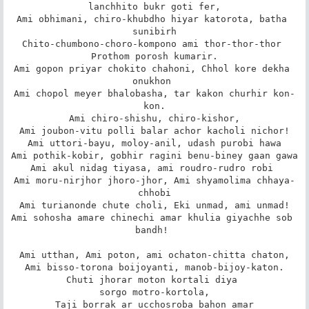
lanchhito bukr goti fer,

Ami obhimani, chiro-khubdho hiyar katorota, batha 
sunibirh

Chito-chumbono-choro-kompono ami thor-thor-thor 
Prothom porosh kumarir.

Ami gopon priyar chokito chahoni, Chhol kore dekha 
onukhon 

Ami chopol meyer bhalobasha, tar kakon churhir kon-
kon.

Ami chiro-shishu, chiro-kishor,

Ami joubon-vitu polli balar achor kacholi nichor!

Ami uttori-bayu, moloy-anil, udash purobi hawa

Ami pothik-kobir, gobhir ragini benu-biney gaan gawa

Ami akul nidag tiyasa, ami roudro-rudro robi 

Ami moru-nirjhor jhoro-jhor, Ami shyamolima chhaya-
chhobi

Ami turianonde chute choli, Eki unmad, ami unmad!

Ami sohosha amare chinechi amar khulia giyachhe sob 
bandh! 

Ami utthan, Ami poton, ami ochaton-chitta chaton,

Ami bisso-torona boijoyanti, manob-bijoy-katon.

Chuti jhorar moton kortali diya 

sorgo motro-kortola,

Taji borrak ar ucchosroba bahon amar
