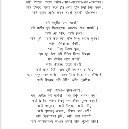
আমি পাতালে মাতাল অগ্নি-পাথার-কলরোল-কল-কোলাহল!

আমি তড়িতে চড়িয়া উড়ে চলি জোর তুড়ি দিয়া দিয়া লম্ফ,

আমি ত্রাস সন্চারি ভুবনে সহসা সন্চারি’ ভূমিকম্প।

ধরি বাসুকির ফণা জাপটি’ –

ধরি স্বর্গীয় দূত জিব্রাইলের আগুনের পাখা সাপটি’।

আমি দেব শিশু, আমি চঞ্চল,

আমি ধৃষ্ট, আমি দাঁত দিয়া ছিঁড়ি বিশ্ব মায়ের অন্চল!

আমি অর্ফিয়াসের বাঁশরী,

মহা- সিন্ধু উতলা ঘুমঘুম

ঘুম চুমু দিয়ে করি নিখিল বিশ্বে নিঝঝুম

মম বাঁশরীর তানে পাশরি’

আমি শ্যামের হাতের বাঁশরী।

আমি রুষে উঠি’ যবে ছুটি মহাকাশ ছাপিয়া,

ভয়ে সপ্ত নরক হাবিয়া দোজখ নিভে নিভে যায় কাঁপিয়া!

আমি বিদ্রোহ-বাহী নিখিল অখিল ব্যাপিয়া!

আমি শ্রাবণ-প্লাবন-বন্যা,

কভু ধরনীরে করি বরণীয়া, কভু বিপুল ধ্বংস-ধন্যা-

আমি ছিনিয়া আনিব বিষ্ণু-বক্ষ হইতে যুগল কন্যা!

আমি অন্যায়, আমি উল্কা, আমি শনি,

আমি ধূমকেতু-জ্বালা, বিষধর কাল-ফণী!

আমি ছিন্নমস্তা চন্ডী, আমি রণদা সর্বনাশী,

আমি জাহান্নামের আগুনে বসিয়া হাসি পুষ্পের হাসি!
