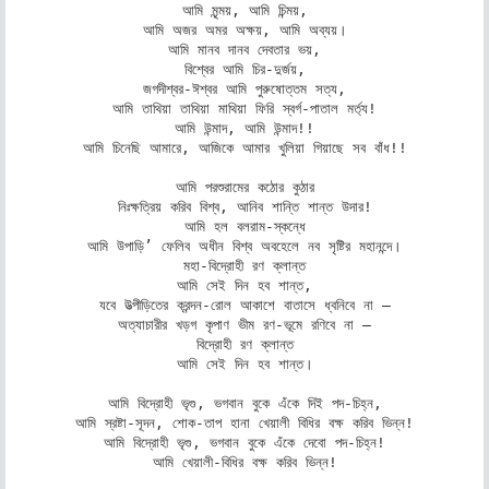
আমি মৃন্ময়, আমি চিন্ময়,

আমি অজর অমর অক্ষয়, আমি অব্যয়।

আমি মানব দানব দেবতার ভয়,

বিশ্বের আমি চির-দুর্জয়,

জগদীশ্বর-ঈশ্বর আমি পুরুষোত্তম সত্য,

আমি তাথিয়া তাথিয়া মাথিয়া ফিরি স্বর্গ-পাতাল মর্ত্য!

আমি উন্মাদ, আমি উন্মাদ!!

আমি চিনেছি আমারে, আজিকে আমার খুলিয়া গিয়াছে সব বাঁধ!!

আমি পরশুরামের কঠোর কুঠার

নিঃক্ষত্রিয় করিব বিশ্ব, আনিব শান্তি শান্ত উদার!

আমি হল বলরাম-স্কন্ধে

আমি উপাড়ি’ ফেলিব অধীন বিশ্ব অবহেলে নব সৃষ্টির মহানন্দে।

মহা-বিদ্রোহী রণ ক্লান্ত

আমি সেই দিন হব শান্ত,

যবে উত্‍পীড়িতের ক্রন্দন-রোল আকাশে বাতাসে ধ্বনিবে না –

অত্যাচারীর খড়গ কৃপাণ ভীম রণ-ভূমে রণিবে না –

বিদ্রোহী রণ ক্লান্ত

আমি সেই দিন হব শান্ত।

আমি বিদ্রোহী ভৃগু, ভগবান বুকে এঁকে দিই পদ-চিহ্ন,

আমি স্রষ্টা-সূদন, শোক-তাপ হানা খেয়ালী বিধির বক্ষ করিব ভিন্ন!

আমি বিদ্রোহী ভৃগু, ভগবান বুকে এঁকে দেবো পদ-চিহ্ন!

আমি খেয়ালী-বিধির বক্ষ করিব ভিন্ন!
