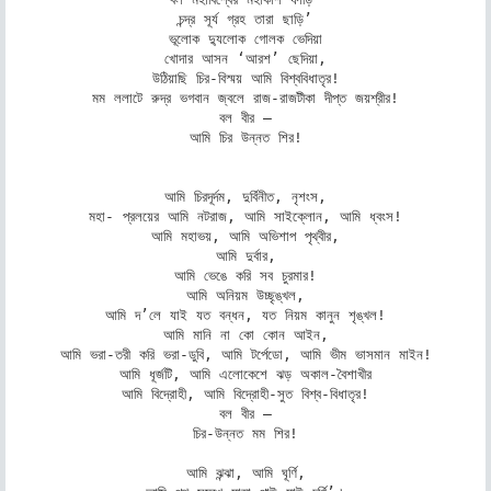
চন্দ্র সূর্য গ্রহ তারা ছাড়ি’

ভূলোক দ্যুলোক গোলক ভেদিয়া

খোদার আসন ‘আরশ’ ছেদিয়া,

উঠিয়াছি চির-বিস্ময় আমি বিশ্ববিধাতৃর!

মম ললাটে রুদ্র ভগবান জ্বলে রাজ-রাজটীকা দীপ্ত জয়শ্রীর!

বল বীর –

আমি চির উন্নত শির!

আমি চিরদূর্দম, দুর্বিনীত, নৃশংস,

মহা- প্রলয়ের আমি নটরাজ, আমি সাইক্লোন, আমি ধ্বংস!

আমি মহাভয়, আমি অভিশাপ পৃথ্বীর,

আমি দুর্বার,

আমি ভেঙে করি সব চুরমার!

আমি অনিয়ম উচ্ছৃঙ্খল,

আমি দ’লে যাই যত বন্ধন, যত নিয়ম কানুন শৃঙ্খল!

আমি মানি না কো কোন আইন,

আমি ভরা-তরী করি ভরা-ডুবি, আমি টর্পেডো, আমি ভীম ভাসমান মাইন!

আমি ধূর্জটি, আমি এলোকেশে ঝড় অকাল-বৈশাখীর

আমি বিদ্রোহী, আমি বিদ্রোহী-সুত বিশ্ব-বিধাতৃর!

বল বীর –

চির-উন্নত মম শির!

আমি ঝন্ঝা, আমি ঘূর্ণি,
