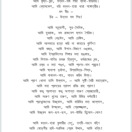
আমি কৃষ্ন-কন্ঠ, মন্থন-বিষ পিয়া ব্যথা-বারিধীর।

আমি ব্যোমকেশ, ধরি বন্ধন-হারা ধারা গঙ্গোত্রীর।

বল বীর –

চির – উন্নত মম শির!

আমি সন্ন্যাসী, সুর-সৈনিক,

আমি যুবরাজ, মম রাজবেশ ম্লান গৈরিক।

আমি বেদুঈন, আমি চেঙ্গিস,

আমি আপনারে ছাড়া করি না কাহারে কুর্ণিশ!

আমি বজ্র, আমি ঈশান-বিষাণে ওঙ্কার,

আমি ইস্রাফিলের শিঙ্গার মহা হুঙ্কার,

আমি পিণাক-পাণির ডমরু ত্রিশূল, ধর্মরাজের দন্ড,

আমি চক্র ও মহা শঙ্খ, আমি প্রণব-নাদ প্রচন্ড!

আমি ক্ষ্যাপা দুর্বাসা, বিশ্বামিত্র-শিষ্য,

আমি দাবানল-দাহ, দাহন করিব বিশ্ব।

আমি প্রাণ খোলা হাসি উল্লাস, – আমি সৃষ্টি-বৈরী মহাত্রাস,

আমি মহা প্রলয়ের দ্বাদশ রবির রাহু গ্রাস!

আমি কভূ প্রশান্ত কভূ অশান্ত দারুণ স্বেচ্ছাচারী,

আমি অরুণ খুনের তরুণ, আমি বিধির দর্পহারী!

আমি প্রভোন্জনের উচ্ছ্বাস, আমি বারিধির মহা কল্লোল,

আমি উদ্জ্বল, আমি প্রোজ্জ্জ্বল,

আমি উচ্ছ্বল জল-ছল-ছল, চল-ঊর্মির হিন্দোল-দোল!

আমি বন্ধন-হারা কুমারীর বেণু, তন্বী-নয়নে বহ্ণি

আমি ষোড়শীর হৃদি-সরসিজ প্রেম উদ্দাম, আমি ধন্যি!
