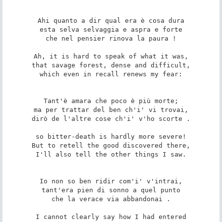
Ahi quanto a dir qual era è cosa dura

esta selva selvaggia e aspra e forte

che nel pensier rinova la paura !

Ah, it is hard to speak of what it was,

that savage forest, dense and difficult,

which even in recall renews my fear:

Tant'è amara che poco è più morte;

ma per trattar del ben ch'i' vi trovai,

dirò de l'altre cose ch'i' v'ho scorte .

so bitter-death is hardly more severe!

But to retell the good discovered there,

I'll also tell the other things I saw.

Io non so ben ridir com'i' v'intrai,

tant'era pien di sonno a quel punto

che la verace via abbandonai .

I cannot clearly say how I had entered
