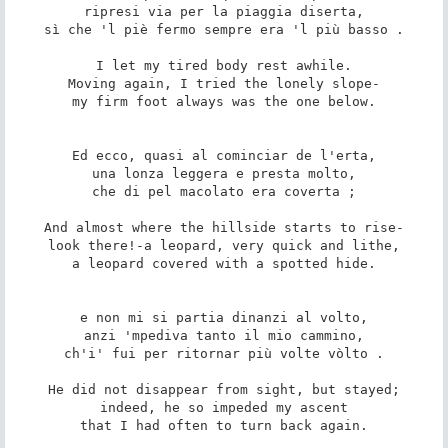
ripresi via per la piaggia diserta,

sì che 'l piè fermo sempre era 'l più basso .

I let my tired body rest awhile.

Moving again, I tried the lonely slope-

my firm foot always was the one below.

Ed ecco, quasi al cominciar de l'erta,

una lonza leggera e presta molto,

che di pel macolato era coverta ;

And almost where the hillside starts to rise-

look there!-a leopard, very quick and lithe,

a leopard covered with a spotted hide.

e non mi si partia dinanzi al volto,

anzi 'mpediva tanto il mio cammino,

ch'i' fui per ritornar più volte vòlto .

He did not disappear from sight, but stayed;

indeed, he so impeded my ascent

that I had often to turn back again.
