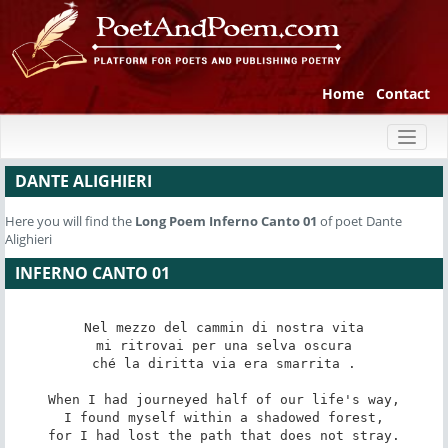
Home
Contact
Toggl
naviga
DANTE ALIGHIERI
Here you will find the
Long Poem
Inferno Canto 01
of poet Dante
Alighieri
INFERNO CANTO 01
Nel mezzo del cammin di nostra vita

mi ritrovai per una selva oscura

ché la diritta via era smarrita .

When I had journeyed half of our life's way,

I found myself within a shadowed forest,

for I had lost the path that does not stray.
